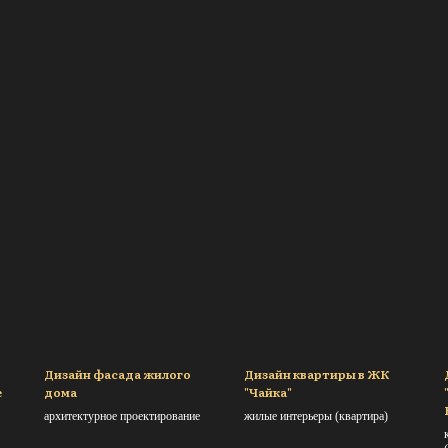
Дизайн фасада жилого
Дизайн квартиры в ЖК
е
дома
"Чайка"
архитектурное проектирование
жилые интерьеры (квартирa)