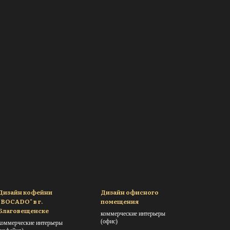
Дизайн кофейни
Дизайн офисного
"BOCADO" в г.
помещения
Благовещенске
коммерческие интерьеры
(офис)
коммерческие интерьеры