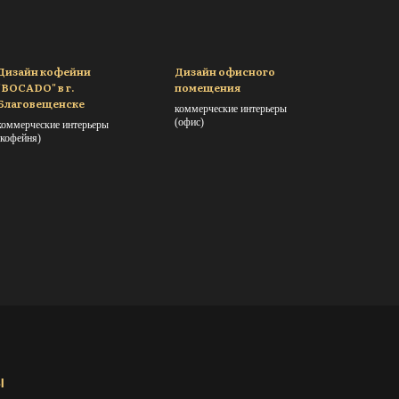
Дизайн кофейни
Дизайн офисного
"BOCADO" в г.
помещения
Благовещенске
коммерческие интерьеры
(офис)
коммерческие интерьеры
(кофейня)
Ы